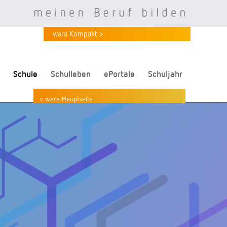
wara Kompakt >
Schule
Schulleben
ePortale
Schuljahr
< wara Hauptseite